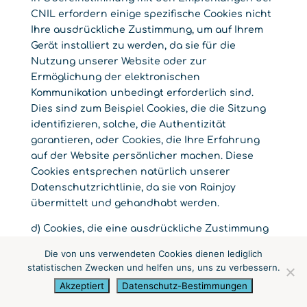
CNIL erfordern einige spezifische Cookies nicht
Ihre ausdrückliche Zustimmung, um auf Ihrem
Gerät installiert zu werden, da sie für die
Nutzung unserer Website oder zur
Ermöglichung der elektronischen
Kommunikation unbedingt erforderlich sind.
Dies sind zum Beispiel Cookies, die die Sitzung
identifizieren, solche, die Authentizität
garantieren, oder Cookies, die Ihre Erfahrung
auf der Website persönlicher machen. Diese
Cookies entsprechen natürlich unserer
Datenschutzrichtlinie, da sie von Rainjoy
übermittelt und gehandhabt werden.
d) Cookies, die eine ausdrückliche Zustimmung
des Benutzers erfordern
Die von uns verwendeten Cookies dienen lediglich
statistischen Zwecken und helfen uns, uns zu verbessern.
Dabei handelt es sich hauptsächlich um
Akzeptiert
Datenschutz-Bestimmungen
Cookies, die von Dritten bereitgestellt werden,
und sie sind „dauerhaft“, da sie auf Ihrem Gerät