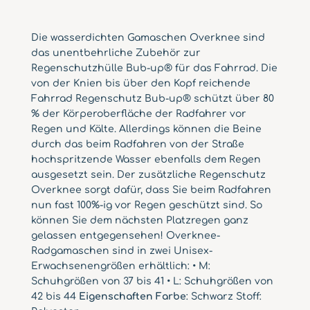
r
n
Die wasserdichten Gamaschen Overknee sind
a
das unentbehrliche Zubehör zur
t
Regenschutzhülle Bub-up® für das Fahrrad. Die
i
von der Knien bis über den Kopf reichende
v
Fahrrad Regenschutz Bub-up® schützt über 80
e
% der Körperoberfläche der Radfahrer vor
:
Regen und Kälte. Allerdings können die Beine
durch das beim Radfahren von der Straße
hochspritzende Wasser ebenfalls dem Regen
ausgesetzt sein. Der zusätzliche Regenschutz
Overknee sorgt dafür, dass Sie beim Radfahren
nun fast 100%-ig vor Regen geschützt sind. So
können Sie dem nächsten Platzregen ganz
gelassen entgegensehen! Overknee-
Radgamaschen sind in zwei Unisex-
Erwachsenengrößen erhältlich: • M:
Schuhgrößen von 37 bis 41 • L: Schuhgrößen von
42 bis 44
Eigenschaften Farbe
: Schwarz Stoff: