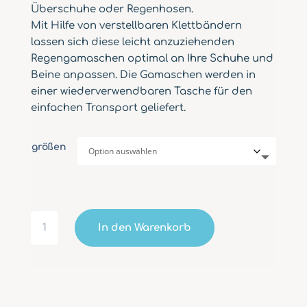
Überschuhe oder Regenhosen.
Mit Hilfe von verstellbaren Klettbändern
lassen sich diese leicht anzuziehenden
Regengamaschen optimal an Ihre Schuhe und
Beine anpassen. Die Gamaschen werden in
einer wiederverwendbaren Tasche für den
einfachen Transport geliefert.
größen
Fahrradgamaschen
In den Warenkorb
Overknee
Menge
A
l
t
e